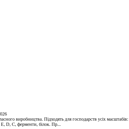
2026
ласного виробництва. Підходять для господарств усіх масштабів
E, D, C, ферменти, білок. Пр...