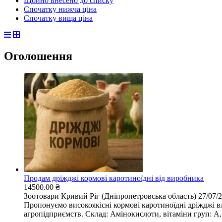
Щойно внесено до списку
Спочатку нижча ціна
Спочатку вища ціна
Оголошення
Продам дріжджі кормові каротиноїдні від виробника
14500.00 ₴
Зоотовари
Кривий Ріг (Дніпропетровська область)
27/07/
Пропонуємо високоякісні кормові каротиноїдні дріжджі в
агропідприємств. Склад: Амінокислоти, вітаміни груп: A, 