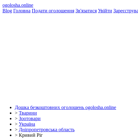
ogolosha.online
Blog
Головна
Подати оголошення
Зв'язатися
Увійти
Зареєструв
Дошка безкоштовних оголошень ogolosha.online
>
Тварини
>
Зоотовари
>
Україна
>
Дніпропетровська область
>
Кривий Ріг