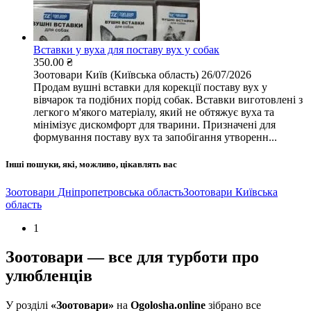
Вставки у вуха для поставу вух у собак
350.00 ₴
Зоотовари
Київ (Київська область)
26/07/2026
Продам вушні вставки для корекції поставу вух у
вівчарок та подібних порід собак. Вставки виготовлені з
легкого м'якого матеріалу, який не обтяжує вуха та
мінімізує дискомфорт для тварини. Призначені для
формування поставу вух та запобігання утворенн...
Інші пошуки, які, можливо, цікавлять вас
Зоотовари Дніпропетровська область
Зоотовари Київська
область
1
Зоотовари — все для турботи про
улюбленців
У розділі
«Зоотовари»
на
Ogolosha.online
зібрано все