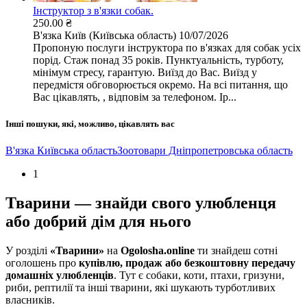
Інструктор з в'язки собак.
250.00 ₴
В'язка
Київ (Київська область)
10/07/2026
Пропоную послуги інструктора по в'язках для собак усіх
порід. Стаж понад 35 років. Пунктуальність, турботу,
мінімум стресу, гарантую. Виїзд до Вас. Виїзд у
передмістя обговорюється окремо. На всі питання, що
Вас цікавлять, , відповім за телефоном. Ір...
Інші пошуки, які, можливо, цікавлять вас
В'язка Київська область
Зоотовари Дніпропетровська область
1
Тварини — знайди свого улюбленця
або добрий дім для нього
У розділі
«Тварини»
на
Ogolosha.online
ти знайдеш сотні
оголошень про
купівлю, продаж або безкоштовну передачу
домашніх улюбленців
. Тут є собаки, коти, птахи, гризуни,
риби, рептилії та інші тварини, які шукають турботливих
власників.