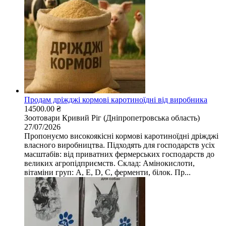
Продам дріжджі кормові каротиноїдні від виробника
14500.00 ₴
Зоотовари
Кривий Ріг (Дніпропетровська область)
27/07/2026
Пропонуємо високоякісні кормові каротиноїдні дріжджі
власного виробництва. Підходять для господарств усіх
масштабів: від приватних фермерських господарств до
великих агропідприємств. Склад: Амінокислоти,
вітаміни груп: A, E, D, C, ферменти, білок. Пр...