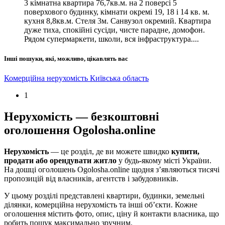
3 кімнатна квартира 76,7кв.м. на 2 поверсі 5
поверхового будинку, кімнати окремі 19, 18 і 14 кв. м.
кухня 8,8кв.м. Стеля 3м. Санвузол окремий. Квартира
дуже тиха, спокійні сусіди, чисте парадне, домофон.
Рядом супермаркети, школи, вся інфраструктура....
Інші пошуки, які, можливо, цікавлять вас
Комерційна нерухомість Київська область
1
Нерухомість — безкоштовні
оголошення Ogolosha.online
Нерухомість
— це розділ, де ви можете швидко
купити,
продати або орендувати житло
у будь-якому місті України.
На дошці оголошень Ogolosha.online щодня з’являються тисячі
пропозицій від власників, агентств і забудовників.
У цьому розділі представлені квартири, будинки, земельні
ділянки, комерційна нерухомість та інші об’єкти. Кожне
оголошення містить фото, опис, ціну й контакти власника, що
робить пошук максимально зручним.