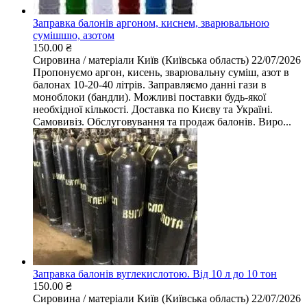
Заправка балонів аргоном, киснем, зварювальною
сумішшю, азотом
150.00 ₴
Сировина / матеріали
Київ (Київська область)
22/07/2026
Пропонуємо аргон, кисень, зварювальну суміш, азот в
балонах 10-20-40 літрів. Заправляємо данні гази в
моноблоки (бандли). Можливі поставки будь-якої
необхідної кількості. Доставка по Києву та Україні.
Самовивіз. Обслуговування та продаж балонів. Виро...
Заправка балонів вуглекислотою. Від 10 л до 10 тон
150.00 ₴
Сировина / матеріали
Київ (Київська область)
22/07/2026