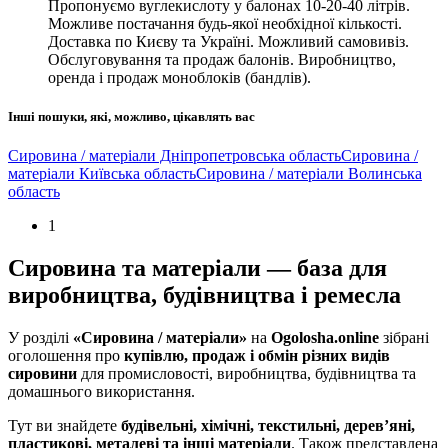
Пропонуємо вуглекислоту у балонах 10-20-40 літрів.
Можливе постачання будь-якої необхідної кількості.
Доставка по Києву та Україні. Можливий самовивіз.
Обслуговування та продаж балонів. Виробництво,
оренда і продаж моноблоків (бандлів).
Інші пошуки, які, можливо, цікавлять вас
Сировина / матеріали Дніпропетровська область
Сировина /
матеріали Київська область
Сировина / матеріали Волинська
область
1
Сировина та матеріали — база для
виробництва, будівництва і ремесла
У розділі
«Сировина / матеріали»
на
Ogolosha.online
зібрані
оголошення про
купівлю, продаж і обмін різних видів
сировини
для промисловості, виробництва, будівництва та
домашнього використання.
Тут ви знайдете
будівельні, хімічні, текстильні, дерев’яні,
пластикові, металеві та інші матеріали
. Також представлена