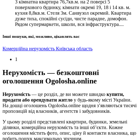
3 кімнатна квартира 76,7кв.м. на 2 поверсі 5
поверхового будинку, кімнати окремі 19, 18 і 14 кв. м.
кухня 8,8кв.м. Стеля 3м. Санвузол окремий. Квартира
дуже тиха, спокійні сусіди, чисте парадне, домофон.
Рядом супермаркети, школи, вся інфраструктура....
Інші пошуки, які, можливо, цікавлять вас
Комерційна нерухомість Київська область
1
Нерухомість — безкоштовні
оголошення Ogolosha.online
Нерухомість
— це розділ, де ви можете швидко
купити,
продати або орендувати житло
у будь-якому місті України.
На дошці оголошень Ogolosha.online щодня з’являються тисячі
пропозицій від власників, агентств і забудовників.
У цьому розділі представлені квартири, будинки, земельні
ділянки, комерційна нерухомість та інші об’єкти. Кожне
оголошення містить фото, опис, ціну й контакти власника, що
робить пошук максимально зручним.