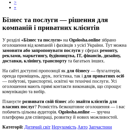
>
»
Бізнес та послуги — рішення для
компаній і приватних клієнтів
У розділі
«Бізнес та послуги»
на
Ogolosha.online
зібрано
оголошення від компаній і фахівців з усієї України. Тут можна
замовити або запропонувати послуги
у сферах
ремонту,
реклами, маркетингу, будівництва, IT, фінансів, дизайну,
доставки, клінінгу, транспорту
та багатьох інших.
На сайті доступні пропозиції як
для бізнесу
— бухгалтерія,
оренда приміщень, друк, логістика, так і
для приватних осіб
— побутові, транспортні, освітні чи технічні послуги. Усі
оголошення мають прямі контакти виконавців, що спрощує
комунікацію та вибір.
Плануєте
розвивати свій бізнес
або
знайти клієнтів для
власних послуг
? Розмістіть безкоштовне оголошення — і вас
побачить цільова аудиторія.
Ogolosha.online
— зручна
платформа для співпраці, розвитку й нових можливостей.
Категорії:
Дитячий світ
Нерухомість
Авто
Запчастини