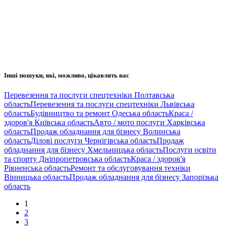
Інші пошуки, які, можливо, цікавлять вас
Перевезення та послуги спецтехніки Полтавська
область
Перевезення та послуги спецтехніки Львівська
область
Будівництво та ремонт Одеська область
Краса /
здоров'я Київська область
Авто / мото послуги Харківська
область
Продаж обладнання для бізнесу Волинська
область
Ділові послуги Чернігівська область
Продаж
обладнання для бізнесу Хмельницька область
Послуги освіти
та спорту Дніпропетровська область
Краса / здоров'я
Рівненська область
Ремонт та обслуговування техніки
Вінницька область
Продаж обладнання для бізнесу Запорізька
область
1
2
3