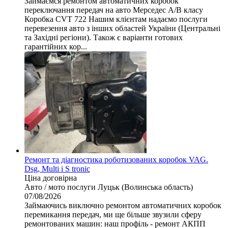
Займаємся ремонтом автоматичних коробок
переключання передач на авто Мерседес А/B класу
Коробка CVT 722 Нашим клієнтам надаємо послуги
перевезення авто з інших областей України (Центральні
та Західні регіони). Також є варіанти готових
гарантійних кор...
Ремонт та діагностика роботизованих коробок VAG.
Dsg, Multi i S tronic
Ціна договірна
Авто / мото послуги
Луцьк (Волинська область)
07/08/2026
Займаючись виключно ремонтом автоматичних коробок
перемикання передач, ми ще більше звузили сферу
ремонтованих машин: наш профіль - ремонт АКПП