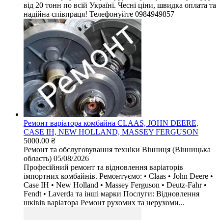
від 20 тонн по всій Україні. Чесні ціни, швидка оплата та
надійна співпраця! Телефонуйте 0984949857
Ремонт варіатора комбайна CLAAS, JOHN DEERE,
CASE IH, NEW HOLLAND, MASSEY FERGUSON
5000.00 ₴
Ремонт та обслуговування техніки
Вінниця (Вінницька
область)
05/08/2026
Професійний ремонт та відновлення варіаторів
імпортних комбайнів. Ремонтуємо: • Claas • John Deere •
Case IH • New Holland • Massey Ferguson • Deutz-Fahr •
Fendt • Laverda та інші марки Послуги: Відновлення
шківів варіатора Ремонт рухомих та нерухоми...