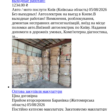
выходные работаю!
1234.00 ₴
Авто / мото послуги
Київ (Київська область)
05/08/2026
Без выходных! Автоэлектрик на выезд в Киеве.В
выходные работаю! Вимкнення, розблокування,
демонтаж несправних автосигналізацій, виїзд на місце
поломки авто.Виїзний автоелектрик по Київу. Надання
допомоги в дорожніх умовах, Комп'ютерна діагностика,
за...
Оптова закупівля макулатури
Ціна договірна
Прийом вторсировини
Баранівка (Житомирська
область)
05/08/2026
Постійно купуємо макулатуру. Закуповуємо макулатуру