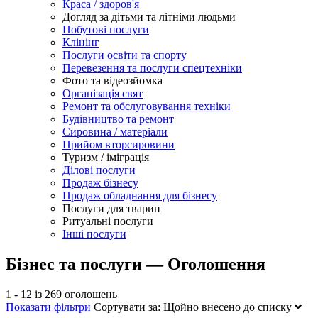
Краса / здоров'я
Догляд за дітьми та літніми людьми
Побутові послуги
Клінінг
Послуги освіти та спорту
Перевезення та послуги спецтехніки
Фото та відеозйомка
Організація свят
Ремонт та обслуговування техніки
Будівництво та ремонт
Сировина / матеріали
Прийом вторсировини
Туризм / іміграція
Ділові послуги
Продаж бізнесу
Продаж обладнання для бізнесу
Послуги для тварин
Ритуальні послуги
Інші послуги
Бізнес та послуги — Оголошення
1 - 12 із 269 оголошень
Показати фільтри
Сортувати за:
Щойно внесено до списку