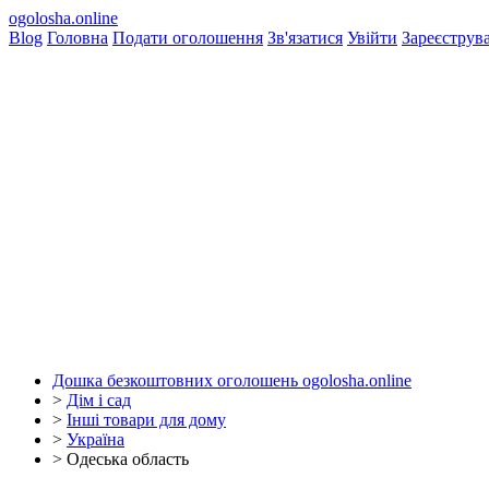
ogolosha.online
Blog
Головна
Подати оголошення
Зв'язатися
Увійти
Зареєструв
Дошка безкоштовних оголошень ogolosha.online
>
Дім і сад
>
Інші товари для дому
>
Україна
>
Одеська область