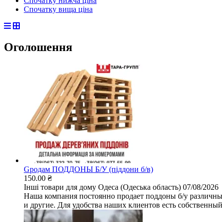
Спочатку нижча ціна
Спочатку вища ціна
Оголошення
Gродам ПОДДОНЫ Б/У (піддони б/в)
150.00 ₴
Інші товари для дому
Одеса (Одеська область)
07/08/2026
Наша компания постоянно продает поддоны б/у различных
и другие. Для удобства наших клиентов есть собственный