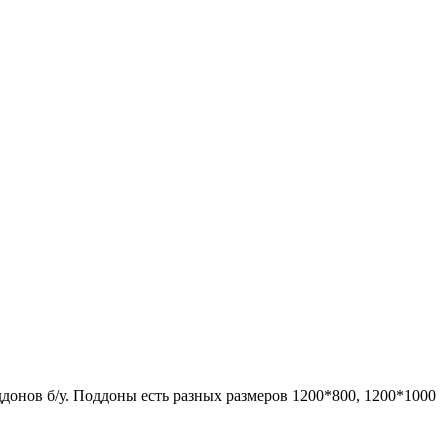
донов б/у. Поддоны есть разных размеров 1200*800, 1200*1000