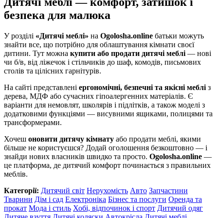
Дитячі меблі — комфорт, затишок і
безпека для малюка
У розділі
«Дитячі меблі»
на
Ogolosha.online
батьки можуть
знайти все, що потрібно для облаштування кімнати своєї
дитини. Тут можна
купити або продати дитячі меблі
— нові
чи б/в, від ліжечок і стільчиків до шаф, комодів, письмових
столів та цілісних гарнітурів.
На сайті представлені
ергономічні, безпечні та якісні меблі
з
дерева, МДФ або сучасних гіпоалергенних матеріалів. Є
варіанти для немовлят, школярів і підлітків, а також моделі з
додатковими функціями — висувними ящиками, полицями та
трансформерами.
Хочеш
оновити дитячу кімнату
або продати меблі, якими
більше не користуєшся? Додай оголошення безкоштовно — і
знайди нових власників швидко та просто.
Ogolosha.online
—
це платформа, де дитячий комфорт починається з правильних
меблів.
Категорії:
Дитячий світ
Нерухомість
Авто
Запчастини
Тварини
Дім і сад
Електроніка
Бізнес та послуги
Оренда та
прокат
Мода і стиль
Хобі, відпочинок і спорт
Дитячий одяг
Дитяче взуття
Дитячі коляски
Автокрісла
Дитячі меблі