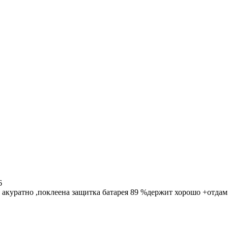
6
 акуратно ,поклеена защитка батарея 89 %держит хорошо +отдам