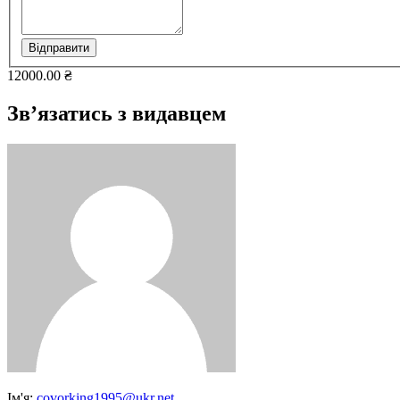
Відправити
12000.00 ₴
Зв’язатись з видавцем
Ім'я:
covorking1995@ukr.net