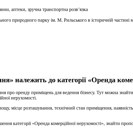
зини, аптеки, зручна транспортна розв’язка
ьного природного парку ім. М. Рильського в історичній частині 
я» належить до категорії «Оренда комер
ня про оренду приміщень для ведення бізнесу. Тут можна знайти
ійної нерухомості.
щу, місце розташування, технічний стан приміщення, наявність 
ння категорії «Оренда комерційної нерухомості», знайти пропози