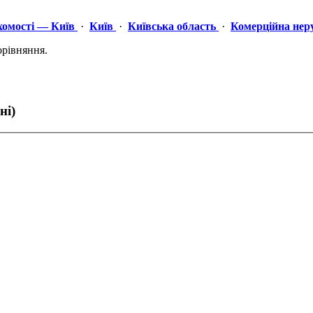
хомості — Київ
·
Київ
·
Київська область
·
Комерційна нер
орівняння.
ні)