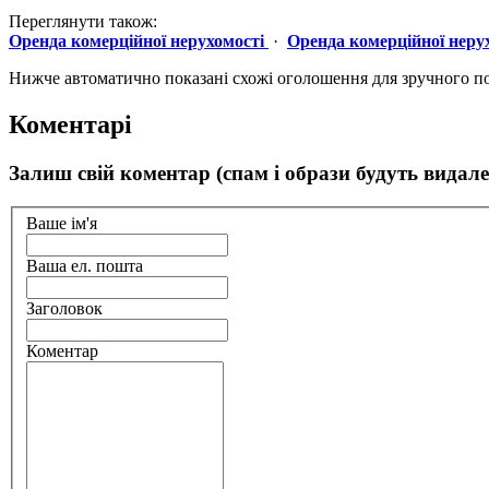
Переглянути також:
Оренда комерційної нерухомості
·
Оренда комерційної неру
Нижче автоматично показані схожі оголошення для зручного п
Коментарі
Залиш свій коментар (спам і образи будуть видале
Ваше ім'я
Ваша ел. пошта
Заголовок
Коментар