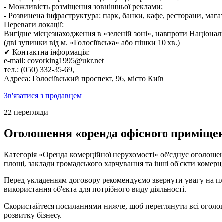
- Можливість розміщення зовнішньої реклами;
- Розвинена інфраструктура: парк, банки, кафе, ресторани, мага
Переваги локації:
Вигідне місцезнаходження в «зеленій зоні», навпроти Націонал
(дві зупинки від м. «Голосіївська» або пішки 10 хв.)
✔ Контактна інформація:
e-mail: covorking1995@ukr.net
тел.: (050) 332-35-69,
Адреса: Голосіївський проспект, 96, місто Київ
Зв'язатися з продавцем
22 перегляди
Оголошення «оренда офісного приміщенн
Категорія «Оренда комерційної нерухомості» об'єднує оголошен
площі, заклади громадського харчування та інші об'єкти комерц
Перед укладенням договору рекомендуємо звернути увагу на пло
використання об'єкта для потрібного виду діяльності.
Скористайтеся посиланнями нижче, щоб переглянути всі оголоше
розвитку бізнесу.