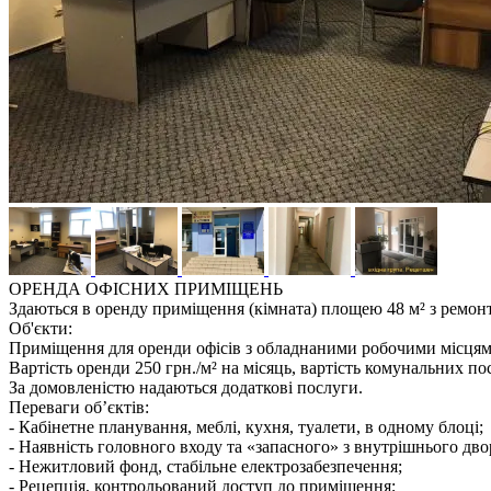
ОРЕНДА ОФІСНИХ ПРИМІЩЕНЬ
Здаються в оренду приміщення (кімната) площею 48 м² з ремон
Об'єкти:
Приміщення для оренди офісів з обладнаними робочими місцями
Вартість оренди 250 грн./м² на місяць, вартість комунальних пос
За домовленістю надаються додаткові послуги.
Переваги об’єктів:
- Кабінетне планування, меблі, кухня, туалети, в одному блоці;
- Наявність головного входу та «запасного» з внутрішнього дво
- Нежитловий фонд, стабільне електрозабезпечення;
- Рецепція, контрольований доступ до приміщення;