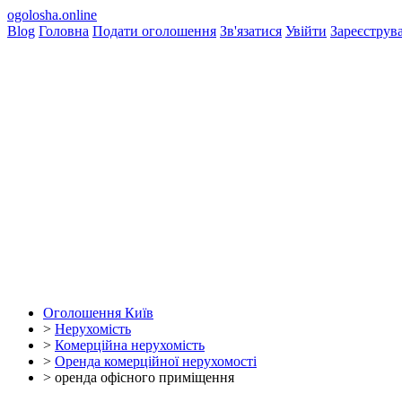
ogolosha.online
Blog
Головна
Подати оголошення
Зв'язатися
Увійти
Зареєструв
Оголошення Київ
>
Нерухомість
>
Комерційна нерухомість
>
Оренда комерційної нерухомості
>
оренда офісного приміщення