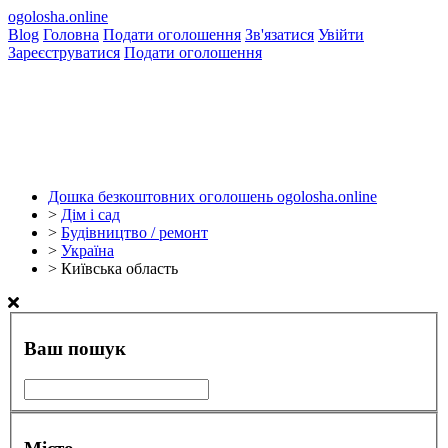
ogolosha.online
Blog
Головна
Подати оголошення
Зв'язатися
Увійти
Зареєструватися
Подати оголошення
Дошка безкоштовних оголошень ogolosha.online
>
Дім і сад
>
Будівництво / ремонт
>
Україна
>
Київська область
Ваш пошук