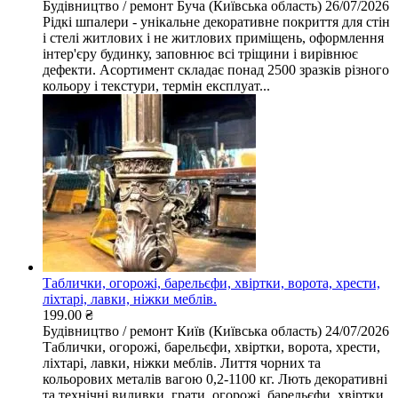
Будівництво / ремонт
Буча (Київська область)
26/07/2026
Рідкі шпалери - унікальне декоративне покриття для стін
і стелі житлових і не житлових приміщень, оформлення
інтер'єру будинку, заповнює всі тріщини і вирівнює
дефекти. Асортимент складає понад 2500 зразків різного
кольору і текстури, термін експлуат...
Таблички, огорожі, барельєфи, хвіртки, ворота, хрести,
ліхтарі, лавки, ніжки меблів.
199.00 ₴
Будівництво / ремонт
Київ (Київська область)
24/07/2026
Таблички, огорожі, барельєфи, хвіртки, ворота, хрести,
ліхтарі, лавки, ніжки меблів. Лиття чорних та
кольорових металів вагою 0,2-1100 кг. Лють декоративні
та технічні виливки, грати, огорожі, барельєфи, хвіртки,