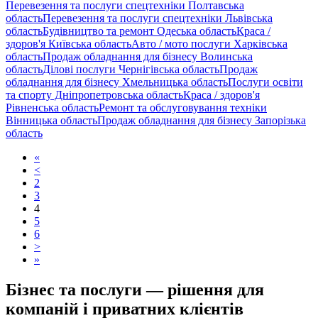
Перевезення та послуги спецтехніки Полтавська
область
Перевезення та послуги спецтехніки Львівська
область
Будівництво та ремонт Одеська область
Краса /
здоров'я Київська область
Авто / мото послуги Харківська
область
Продаж обладнання для бізнесу Волинська
область
Ділові послуги Чернігівська область
Продаж
обладнання для бізнесу Хмельницька область
Послуги освіти
та спорту Дніпропетровська область
Краса / здоров'я
Рівненська область
Ремонт та обслуговування техніки
Вінницька область
Продаж обладнання для бізнесу Запорізька
область
«
<
2
3
4
5
6
>
»
Бізнес та послуги — рішення для
компаній і приватних клієнтів