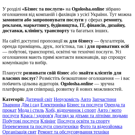
У розділі
«Бізнес та послуги»
на
Ogolosha.online
зібрано
оголошення від компаній і фахівців з усієї України. Тут можна
замовити або запропонувати послуги
у сферах
ремонту,
реклами, маркетингу, будівництва, IT, фінансів, дизайну,
доставки, клінінгу, транспорту
та багатьох інших.
На сайті доступні пропозиції як
для бізнесу
— бухгалтерія,
оренда приміщень, друк, логістика, так і
для приватних осіб
— побутові, транспортні, освітні чи технічні послуги. Усі
оголошення мають прямі контакти виконавців, що спрощує
комунікацію та вибір.
Плануєте
розвивати свій бізнес
або
знайти клієнтів для
власних послуг
? Розмістіть безкоштовне оголошення — і вас
побачить цільова аудиторія.
Ogolosha.online
— зручна
платформа для співпраці, розвитку й нових можливостей.
Категорії:
Дитячий світ
Нерухомість
Авто
Запчастини
Тварини
Дім і сад
Електроніка
Бізнес та послуги
Оренда та
прокат
Мода і стиль
Хобі, відпочинок і спорт
Авто / мото
послуги
Краса / здоров'я
Догляд за дітьми та літніми людьми
Побутові послуги
Клінінг
Послуги освіти та спорту
Перевезення та послуги спецтехніки
Фото та відеозйомка
Організація свят
Ремонт та обслуговування техніки