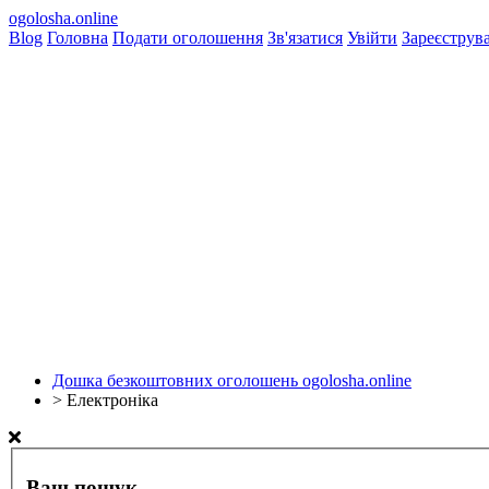
ogolosha.online
Blog
Головна
Подати оголошення
Зв'язатися
Увійти
Зареєструв
Дошка безкоштовних оголошень ogolosha.online
>
Електроніка
Ваш пошук