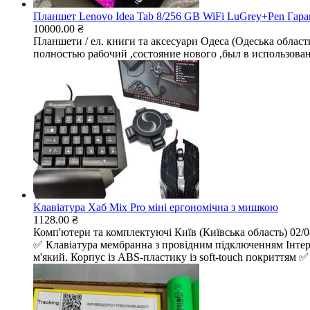
Планшет Lenovo Idea Tab 8/256 GB WiFi LuGrey+Pen Гаран
10000.00 ₴
Планшети / ел. книги та аксесуари
Одеса (Одеська област
полностью рабочий ,состояние нового ,был в использован
Клавіатура Хаб Mix Pro міні ергономічна з мишкою
1128.00 ₴
Комп'ютери та комплектуючі
Київ (Київська область)
02/0
✅ Клавіатура мембранна з провідним підключенням Інтер
м'який. Корпус із ABS-пластику із soft-touch покриттям ✅