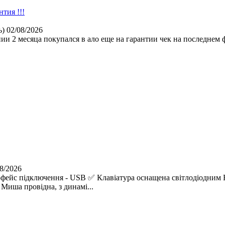
тия !!!
ь)
02/08/2026
ии 2 месяца покупался в ало еще на гарантии чек на последнем ф
8/2026
фейс підключення - USB ✅ Клавіатура оснащена світлодіодним R
 Миша провідна, з динамі...