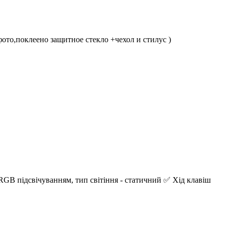
ото,поклеено защитное стекло +чехол и стилус )
GB підсвічуванням, тип світіння - статичний ✅ Хід клавіш