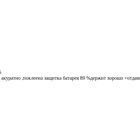
6
 акуратно ,поклеена защитка батарея 89 %держит хорошо +отдам