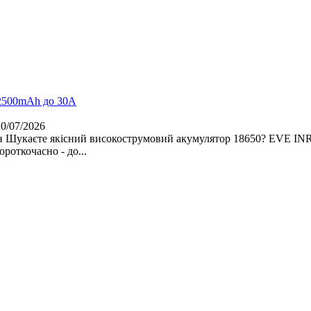
2500mAh до 30A
20/07/2026
80 грн Шукаєте якісний високострумовий акумулятор 18650? EVE IN
роткочасно - до...