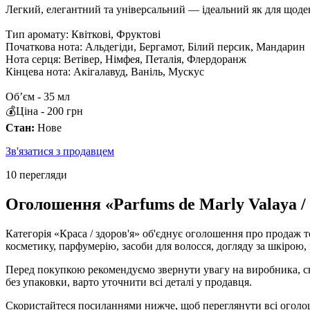
Легкий, елегантний та універсальний — ідеальний як для щоден
Тип аромату: Квіткові, Фруктові
Початкова нота: Альдегіди, Бергамот, Білий персик, Мандарин
Нота серця: Ветівер, Німфея, Петалія, Флердоранж
Кінцева нота: Акігалавуд, Ваніль, Мускус
Обʼєм - 35 мл
💰Ціна - 200 грн
Стан:
Нове
Зв'язатися з продавцем
10 перегляди
Оголошення «Parfums de Marly Valaya / 
Категорія «Краса / здоров'я» об'єднує оголошення про продаж 
косметику, парфумерію, засоби для волосся, догляду за шкірою,
Перед покупкою рекомендуємо звернути увагу на виробника, скл
без упаковки, варто уточнити всі деталі у продавця.
Скористайтеся посиланнями нижче, щоб переглянути всі оголошен