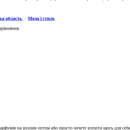
ка область
·
Мода і стиль
орівняння.
рфумів на розлив оптом або просто хочете купити щось для себе