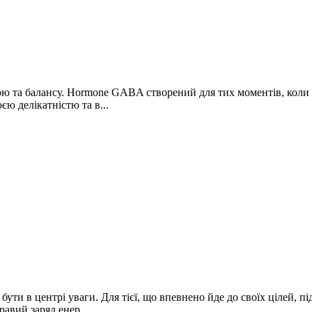
та балансу. Hormone GABA створений для тих моментів, коли хоче
єю делікатністю та в...
ся бути в центрі уваги. Для тієї, що впевнено йде до своїх цілей,
авий заряд енер...