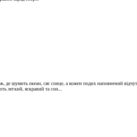
яж, де шумить океан, сяє сонце, а кожен подих наповнений відчу
ть легкий, яскравий та сон...