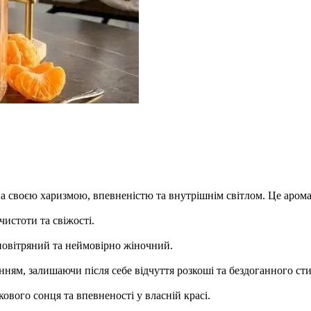
а своєю харизмою, впевненістю та внутрішнім світлом. Це аромат
чистоти та свіжості.
повітряний та неймовірно жіночний.
ням, залишаючи після себе відчуття розкоші та бездоганного ст
кового сонця та впевненості у власній красі.