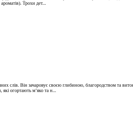
роматів). Трохи дет...
гучних слів. Він зачаровує своєю глибиною, благородством та вит
які огортають м’яко та н...