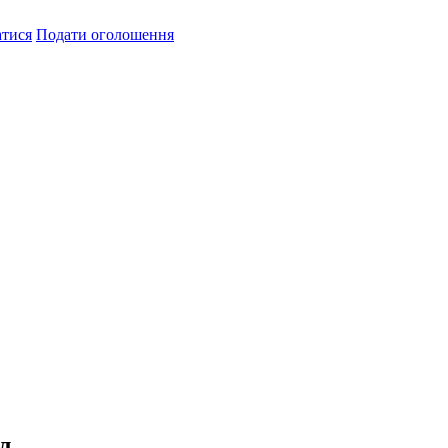
атися
Подати оголошення
л