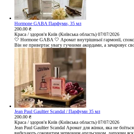
Hormone GABA Парфуми, 35 мл
200.00 ₴
Краса / здоров'я
Київ (Київська область)
07/07/2026
🤍 Hormone GABA 🤍 Аромат внутрішньої гармонії, спокою 
Він не привертає увагу гучними акордами, а зачаровує сво
Jean Paul Gaultier Scandal / Парфуми 35 мл
200.00 ₴
Краса / здоров'я
Київ (Київська область)
07/07/2026
Jean Paul Gaultier Scandal Аромат для жінки, яка не боїть
вибухають соковитим червоним апельсином, даруючи яскр