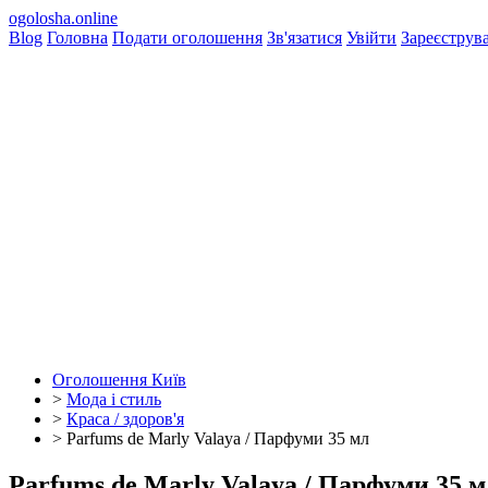
ogolosha.online
Blog
Головна
Подати оголошення
Зв'язатися
Увійти
Зареєструв
Оголошення Київ
>
Мода і стиль
>
Краса / здоров'я
>
Parfums de Marly Valaya / Парфуми 35 мл
Parfums de Marly Valaya / Парфуми 35 м