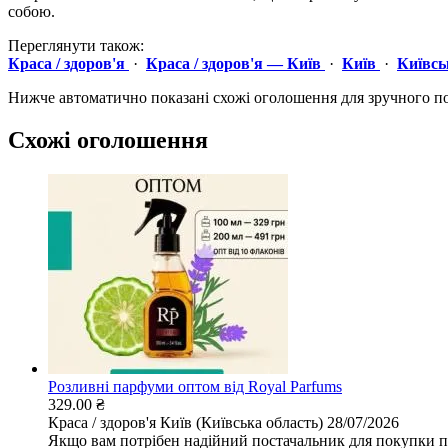
собою.
Переглянути також:
Краса / здоров'я
·
Краса / здоров'я — Київ
·
Київ
·
Київсь
Нижче автоматично показані схожі оголошення для зручного п
Схожі оголошення
Розливні парфуми оптом від Royal Parfums
329.00 ₴
Краса / здоров'я
Київ (Київська область)
28/07/2026
Якщо вам потрібен надійний постачальник для покупки па