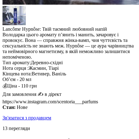
Lancôme Hypnôse: Твій таємний любовний напій
Володарка цього аромату п’янить і манить, зачаровує і
провокує. Вона — справжня жінка-вамп, чия чуттєвість та
сексуальність не знають меж. Hypnôse — це аура чарівництва
та неймовірного магнетизму, в якій неможливо залишитися
непоміченою.
Тип аромату:Деревно-східні
Нота серця :Жасмин, Тіарі
Кінцева нота:Ветивер, Ваніль
Обʼєм - 20 мл
💰Ціна - 110 грн
Для замовлення ✍️ в дірект
https://www.instagram.com/scentoria___parfums
Стан:
Нове
Зв'язатися з продавцем
13 перегляди