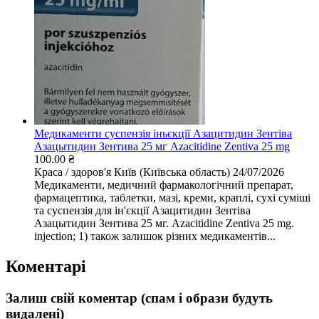
Медикаменти суспензія іньєкції Азацитидин Зентіва
Азацытидин Зентива 25 мг Azacitidine Zentiva 25 mg
100.00 ₴
Краса / здоров'я
Київ (Київська область)
24/07/2026
Медикаменти, медичний фармакологічний препарат,
фармацептика, таблетки, мазі, креми, краплі, сухі суміші
та суспензія для ін'єкції Азацитидин Зентіва
Азацытидин Зентива 25 мг. Azacitidine Zentiva 25 mg.
injection; 1) також залишок різних медикаментів...
Коментарі
Залиш свій коментар (спам і образи будуть
видалені)