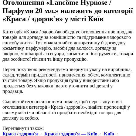
Оголошення «Lancôme Hypnose /
Парфуми 20 мл.» належить до категорії
«Краса / здоров'я» у місті Київ
Категорія «Краса / здоров'я» об'єднує оголошення про продаж
товарів для догляду за зовнішністю та підтримання здорового
способу життя. Тут можна знайти декоративну й доглядову
косметику, парфумерію, засоби для волосся, догляду за
шкірою, манікюрні аксесуари, косметичні інструменти, товари
для особистої гігієни та іншу продукцію.
Перед покупкою рекомендуємо звернути увагу на виробника,
склад, термін придатності, призначення, об'єм, комплектацію
та стан товару. Якщо продукція була у використанні або
продається без упаковки, варто уточнити всі деталі у
продавця.
Скористайтеся посиланнями нижче, щоб переглянути всі
оголошення категорії «Краса / здоров'я», знайти пропозиції у
своєму місті чи області та придбати необхідні товари для
догляду за собою.
Переглянути також:
Краса / здоров'я
·
Краса / здоров'я — Київ
·
Київ
·