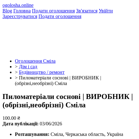
ogolosha.online
Blog
Головна
Подати оголошення
Зв'язатися
Увійти
Зареєструватися
Подати оголошення
Оголошення Сміла
>
Дім і сад
>
Будівництво / ремонт
>
Пиломатеріали соснові | ВИРОБНИК |
(обрізні,необрізні) Сміла
Пиломатеріали соснові | ВИРОБНИК |
(обрізні,необрізні) Сміла
100.00 ₴
Дата публікації:
03/06/2026
Розташування:
Сміла, Черкаська область, Україна