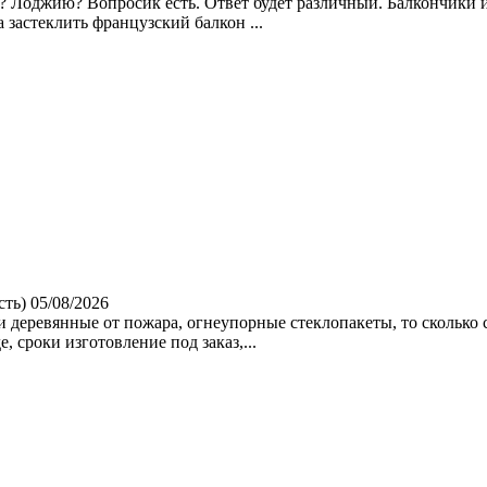
ге? Лоджию? Вопросик есть. Ответ будет различный. Балкончики
 застеклить французский балкон ...
сть)
05/08/2026
деревянные от пожара, огнеупорные стеклопакеты, то сколько с
, сроки изготовление под заказ,...