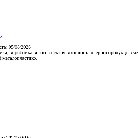
ня
сть)
05/08/2026
ка, виробника всього спектру віконної та дверної продукції з ме
 металопластико...
сть)
05/08/2026