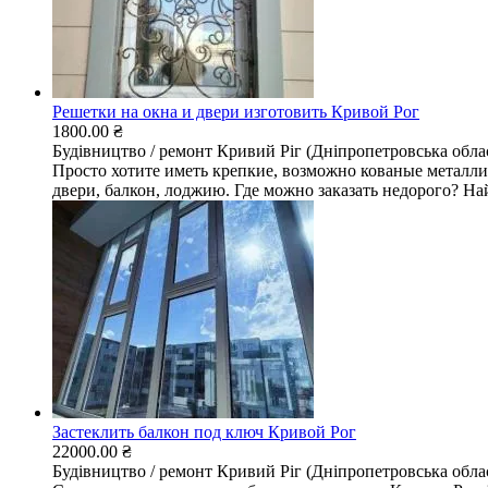
Решетки на окна и двери изготовить Кривой Рог
1800.00 ₴
Будівництво / ремонт
Кривий Ріг (Дніпропетровська обла
Просто хотите иметь крепкие, возможно кованые металлич
двери, балкон, лоджию. Где можно заказать недорого? Най
Застеклить балкон под ключ Кривой Рог
22000.00 ₴
Будівництво / ремонт
Кривий Ріг (Дніпропетровська обла