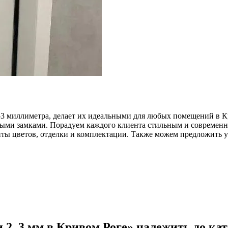
-3 миллиметра, делает их идеальными для любых помещений в К
ыми замками. Порадуем каждого клиента стильным и современн
ты цветов, отделки и комплектации. Также можем предложить у
–3 мм в Кривом Роге» належить до катег