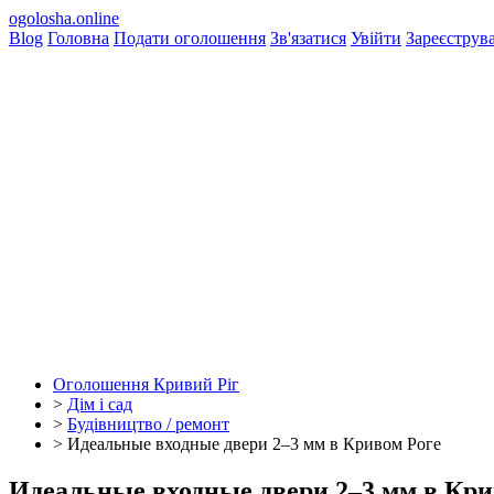
ogolosha.online
Blog
Головна
Подати оголошення
Зв'язатися
Увійти
Зареєструв
Оголошення Кривий Ріг
>
Дім і сад
>
Будівництво / ремонт
>
Идеальные входные двери 2–3 мм в Кривом Роге
Идеальные входные двери 2–3 мм в Кри