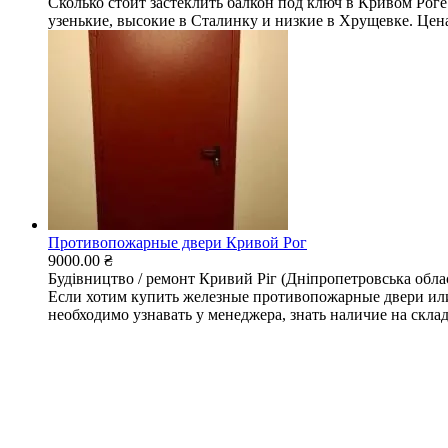
Сколько стоит застеклить балкон под ключ в Кривом Ро
узенькие, высокие в Сталинку и низкие в Хрущевке. Цена
Противопожарные двери Кривой Рог
9000.00 ₴
Будівництво / ремонт
Кривий Ріг (Дніпропетровська обла
Если хотим купить железные противопожарные двери или 
необходимо узнавать у менеджера, знать наличие на складе