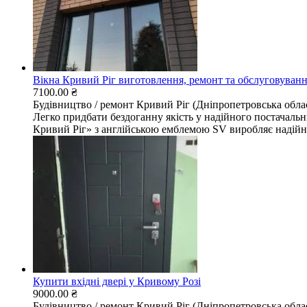
Вікна Кривий Ріг виготовлення, ремонт та обслуговуван
7100.00 ₴
Будівництво / ремонт
Кривий Ріг (Дніпропетровська обла
Легко придбати бездоганну якість у надійного постачальни
Кривий Ріг» з англійською емблемою SV виробляє надійні
Купити вхідні двері у Кривому Розі
9000.00 ₴
Будівництво / ремонт
Кривий Ріг (Дніпропетровська обла