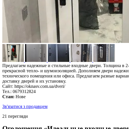
Предлагаем надежные и стильные входные двери. Толщина в 2
прекрасной тепло- и шумоизоляцией. Дополняем двери надежн
технического помещения или офиса. Предлагаем разные вариан
доставку дверей и их установку.
Сайт: https://oknasv.com.ua/dveri/
Тел.: 0679312824
Стан:
Нове
Зв'язатися з продавцем
21 перегляди
Оголошення «Идеальные входные двери 2