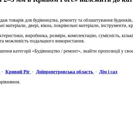
даж товарів для будівництва, ремонту та облаштування будинків,
і матеріали, двері, вікна, покрівельні матеріали, інструменти, кр
теристики, виробника, розміри, комплектацію, сумісність, кільк
 та можливість подальшого використання.
ня категорії «Будівництво / ремонт», знайти пропозиції у своєм
·
Кривий Ріг
·
Дніпропетровська область
·
Дім і сад
орівняння.