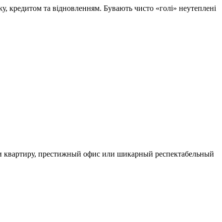
жу, кредитом та відновленням. Бувають чисто «голі» неутеплені
или квартиру, престижный офис или шикарный респектабельный