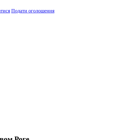
атися
Подати оголошення
вом Роге