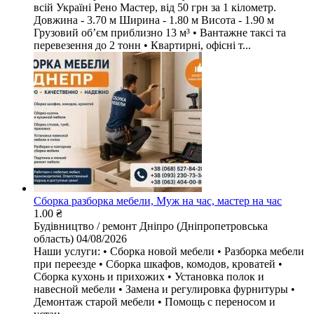
всій Україні Рено Мастер, від 50 грн за 1 кілометр.
Довжина - 3.70 м Ширина - 1.80 м Висота - 1.90 м
Грузовий обʼєм приблизно 13 м³ • Вантажне таксі та
перевезення до 2 тонн • Квартирні, офісні т...
Сборка разборка мебели, Муж на час, мастер на час
1.00 ₴
Будівництво / ремонт
Дніпро (Дніпропетровська
область)
04/08/2026
Наши услуги: • Сборка новой мебели • Разборка мебели
при переезде • Сборка шкафов, комодов, кроватей •
Сборка кухонь и прихожих • Установка полок и
навесной мебели • Замена и регулировка фурнитуры •
Демонтаж старой мебели • Помощь с переносом и