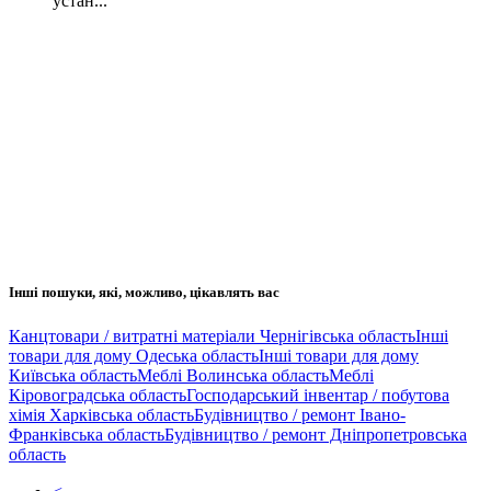
устан...
Інші пошуки, які, можливо, цікавлять вас
Канцтовари / витратні матеріали Чернігівська область
Інші
товари для дому Одеська область
Інші товари для дому
Київська область
Меблі Волинська область
Меблі
Кіровоградська область
Господарський інвентар / побутова
хімія Харківська область
Будівництво / ремонт Івано-
Франківська область
Будівництво / ремонт Дніпропетровська
область