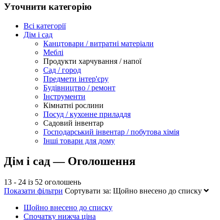
Уточнити категорію
Всі категорії
Дім і сад
Канцтовари / витратні матеріали
Меблі
Продукти харчування / напої
Сад / город
Предмети інтер'єру
Будівництво / ремонт
Інструменти
Кімнатні рослини
Посуд / кухонне приладдя
Садовий інвентар
Господарський інвентар / побутова хімія
Інші товари для дому
Дім і сад — Оголошення
13 - 24 із 52 оголошень
Показати фільтри
Сортувати за:
Щойно внесено до списку
Щойно внесено до списку
Спочатку нижча ціна