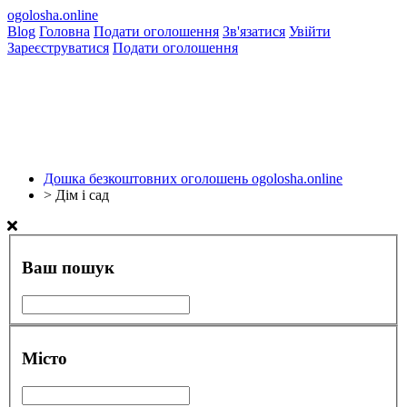
ogolosha.online
Blog
Головна
Подати оголошення
Зв'язатися
Увійти
Зареєструватися
Подати оголошення
Дошка безкоштовних оголошень ogolosha.online
>
Дім і сад
Ваш пошук
Місто