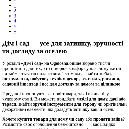
<
1
2
3
4
>
»
Дім і сад — усе для затишку, зручності
та догляду за оселею
У розділі
«Дім і сад»
на
Ogolosha.online
зібрано тисячі
пропозицій для тих, хто створює комфорт у власному житлі
чи займається господарством. Тут можна знайти
меблі,
інструменти, побутову техніку, декор, текстиль, рослини,
садовий інвентар і все для догляду за домом та ділянкою
.
Продавці пропонують як нові товари, так і вживані, у
чудовому стані. Ви можете придбати
меблі для дому, дачі або
тераси
, знайти
зручні інструменти для городу
чи оригінальні
декоративні елементи, які додадуть затишку вашій оселі.
Хочете
купити товари для дому чи саду
або
продати зайве
?
Розмістіть своє оголошення безкоштовно — і вас швидко