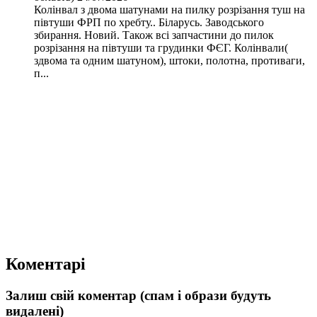
Колінвал з двома шатунами на пилку розрізання туш на
півтуши ФРП по хребту.. Біларусь. Заводського
збирання. Новий. Також всі запчастини до пилок
розрізання на півтуши та грудинки ФЄГ. Колінвали(
здвома та одним шатуном), штоки, полотна, противаги,
п...
Коментарі
Залиш свій коментар (спам і образи будуть
видалені)