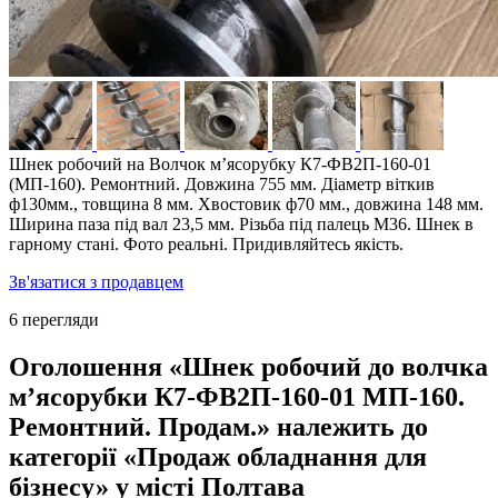
Шнек робочий на Волчок мʼясорубку К7-ФВ2П-160-01
(МП-160). Ремонтний. Довжина 755 мм. Діаметр віткив
ф130мм., товщина 8 мм. Хвостовик ф70 мм., довжина 148 мм.
Ширина паза під вал 23,5 мм. Різьба під палець М36. Шнек в
гарному стані. Фото реальні. Придивляйтесь якість.
Зв'язатися з продавцем
6 перегляди
Оголошення «Шнек робочий до волчка
мʼясорубки К7-ФВ2П-160-01 МП-160.
Ремонтний. Продам.» належить до
категорії «Продаж обладнання для
бізнесу» у місті Полтава