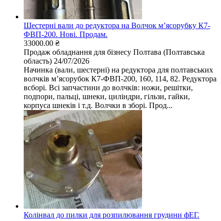
Шестерні вали до редуктора на Волчок мʼясорубку К7-
ФВП-200. Нові. Продам.
33000.00 ₴
Продаж обладнання для бізнесу
Полтава (Полтавська
область)
24/07/2026
Начинка (вали, шестерні) на редуктора для полтавських
волчків мʼясорубок К7-ФВП-200, 160, 114, 82. Редуктора
всборі. Всі запчастини до волчків: ножи, решітки,
подпори, пальці, шнеки, циліндри, гільзи, гайки,
корпуса шнеків і т.д. Волчки в зборі. Прод...
Колінвал до пилки для розпилювання грудини фЕГ.