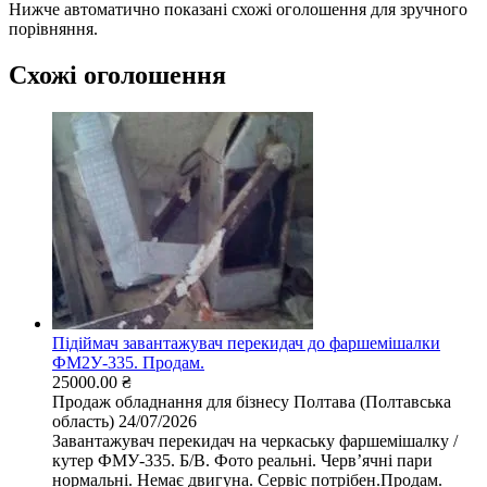
Нижче автоматично показані схожі оголошення для зручного
порівняння.
Схожі оголошення
Підіймач завантажувач перекидач до фаршемішалки
ФМ2У-335. Продам.
25000.00 ₴
Продаж обладнання для бізнесу
Полтава (Полтавська
область)
24/07/2026
Завантажувач перекидач на черкаську фаршемішалку /
кутер ФМУ-335. Б/В. Фото реальні. Червʼячні пари
нормальні. Немає двигуна. Сервіс потрібен.Продам.