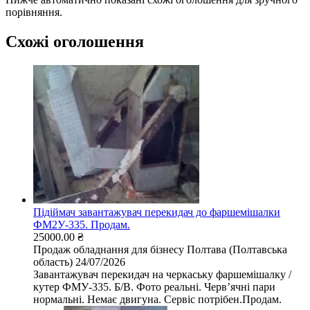
порівняння.
Схожі оголошення
Підіймач завантажувач перекидач до фаршемішалки
ФМ2У-335. Продам.
25000.00 ₴
Продаж обладнання для бізнесу
Полтава (Полтавська
область)
24/07/2026
Завантажувач перекидач на черкаську фаршемішалку /
кутер ФМУ-335. Б/В. Фото реальні. Червʼячні пари
нормальні. Немає двигуна. Сервіс потрібен.Продам.