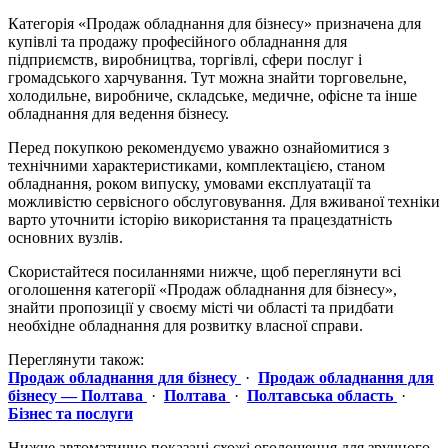
Категорія «Продаж обладнання для бізнесу» призначена для
купівлі та продажу професійного обладнання для
підприємств, виробництва, торгівлі, сфери послуг і
громадського харчування. Тут можна знайти торговельне,
холодильне, виробниче, складське, медичне, офісне та інше
обладнання для ведення бізнесу.
Перед покупкою рекомендуємо уважно ознайомитися з
технічними характеристиками, комплектацією, станом
обладнання, роком випуску, умовами експлуатації та
можливістю сервісного обслуговування. Для вживаної техніки
варто уточнити історію використання та працездатність
основних вузлів.
Скористайтеся посиланнями нижче, щоб переглянути всі
оголошення категорії «Продаж обладнання для бізнесу»,
знайти пропозиції у своєму місті чи області та придбати
необхідне обладнання для розвитку власної справи.
Переглянути також:
Продаж обладнання для бізнесу
·
Продаж обладнання для
бізнесу — Полтава
·
Полтава
·
Полтавська область
·
Бізнес та послуги
Нижче автоматично показані схожі оголошення для зручного