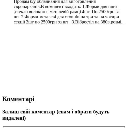
Продам б/у обладнання для виготовлення
європарканів.В комплект входить: 1.Форми для плит
,стекло волокно в металевій рамці 4шт. По 2500грн за
шт. 2.Форми металеві для стовпів на три та на чотири
секції 2шт по 2500грн за шт . 3.Вібростіл на 380в.розмі...
Коментарі
Залиш свій коментар (спам і образи будуть
видалені)