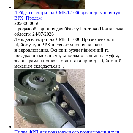
Лебідка електрична ЛМБ-1-1000 для піднімання туш
ВРХ. Продам.
205000.00 ₴
Продаж обладнання для бізнесу
Полтава (Полтавська
область)
24/07/2026
Лебідка електрична ЛМБ-1-1000 Призначена для
підйому туш ВРХ після оглушення на шлях
знекровлювання. Основні вузли підйомний та
посадковий механізми, запобіжно-гальмівна муфта,
зварна рама, кнопкова станція та привід. Підйомний
механізм складається з...
Пилка ФРП для повздовжнього розпилювання туш.