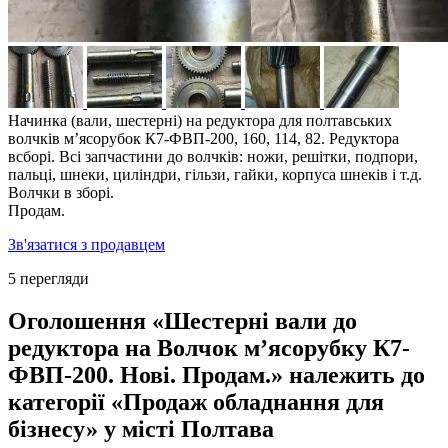
Начинка (вали, шестерні) на редуктора для полтавських
волчків мʼясорубок К7-ФВП-200, 160, 114, 82. Редуктора
всборі. Всі запчастини до волчків: ножи, решітки, подпори,
пальці, шнеки, циліндри, гільзи, гайки, корпуса шнеків і т.д.
Волчки в зборі.
Продам.
Зв'язатися з продавцем
5 перегляди
Оголошення «Шестерні вали до
редуктора на Волчок мʼясорубку К7-
ФВП-200. Нові. Продам.» належить до
категорії «Продаж обладнання для
бізнесу» у місті Полтава