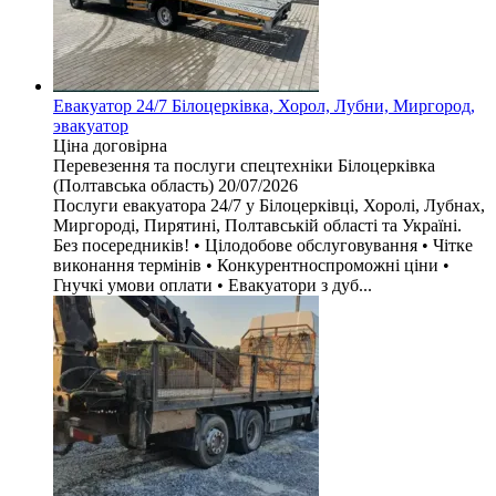
Евакуатор 24/7 Білоцерківка, Хорол, Лубни, Миргород,
эвакуатор
Ціна договірна
Перевезення та послуги спецтехніки
Білоцерківка
(Полтавська область)
20/07/2026
Послуги евакуатора 24/7 у Білоцерківці, Хоролі, Лубнах,
Миргороді, Пирятині, Полтавській області та Україні.
Без посередників! • Цілодобове обслуговування • Чітке
виконання термінів • Конкурентноспроможні ціни •
Гнучкі умови оплати • Евакуатори з дуб...