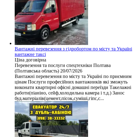
Вантажні перевезення з гідробортом по місту та Україні
вантажне таксі
Ціна договірна
Перевезення та послуги спецтехніки
Полтава
(Полтавська область)
20/07/2026
Вантажні перевезення по місту та Україні по приємним
цінам Послуги професійних вантажників які зможуть
виконати квартирні офісні домашні переїзди Такелажні
работи(піаніно, сейф,холодильна камера і т.д.) Занос
буд.матеріалів(цемент,пісок,суміші,гіпс,с...