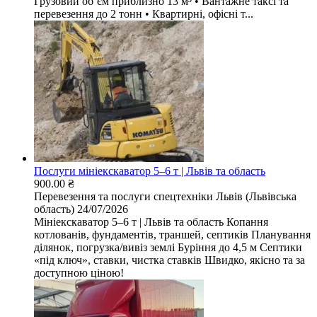
Грузовий обʼєм приблизно 13 м³ • Вантажне таксі та
перевезення до 2 тонн • Квартирні, офісні т...
Послуги мініекскаватор 5–6 т | Львів та область
900.00 ₴
Перевезення та послуги спецтехніки
Львів (Львівська
область)
24/07/2026
Мініекскаватор 5–6 т | Львів та область Копання
котлованів, фундаментів, траншей, септиків Планування
ділянок, погрузка/вивіз землі Буріння до 4,5 м Септики
«під ключ», ставки, чистка ставків Швидко, якісно та за
доступною ціною!