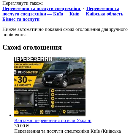
Переглянути також:
Перевезення та послуги спецтехніки
·
Перевезення та
послуги спецтехніки — Київ
·
Київ
·
Київська область
·
Бізнес та послуги
Нижче автоматично показані схожі оголошення для зручного
порівняння.
Схожі оголошення
Вантажні перевезення по всій Україні
30.00 ₴
Перевезення та послуги спецтехніки
Київ (Київська