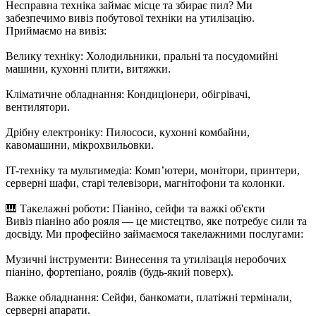
Несправна техніка займає місце та збирає пил? Ми
забезпечимо вивіз побутової техніки на утилізацію.
Приймаємо на вивіз:
Велику техніку: Холодильники, пральні та посудомийні
машини, кухонні плити, витяжки.
Кліматичне обладнання: Кондиціонери, обігрівачі,
вентилятори.
Дрібну електроніку: Пилососи, кухонні комбайни,
кавомашини, мікрохвильовки.
IT-техніку та мультимедіа: Комп’ютери, монітори, принтери,
серверні шафи, старі телевізори, магнітофони та колонки.
🎹 Такелажні роботи: Піаніно, сейфи та важкі об'єкти
Вивіз піаніно або рояля — це мистецтво, яке потребує сили та
досвіду. Ми професійно займаємося такелажними послугами:
Музичні інструменти: Винесення та утилізація неробочих
піаніно, фортепіано, роялів (будь-який поверх).
Важке обладнання: Сейфи, банкомати, платіжні термінали,
серверні апарати.