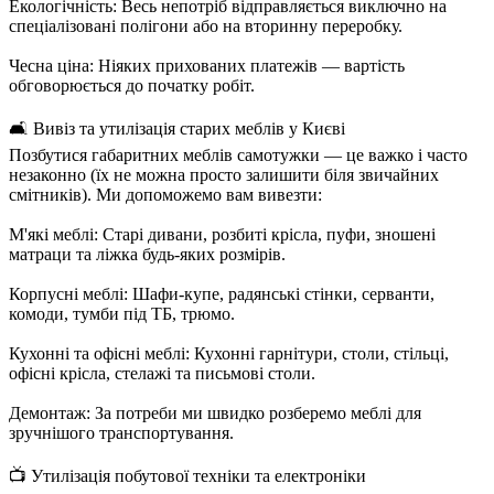
Екологічність: Весь непотріб відправляється виключно на
спеціалізовані полігони або на вторинну переробку.
Чесна ціна: Ніяких прихованих платежів — вартість
обговорюється до початку робіт.
🛋️ Вивіз та утилізація старих меблів у Києві
Позбутися габаритних меблів самотужки — це важко і часто
незаконно (їх не можна просто залишити біля звичайних
смітників). Ми допоможемо вам вивезти:
М'які меблі: Старі дивани, розбиті крісла, пуфи, зношені
матраци та ліжка будь-яких розмірів.
Корпусні меблі: Шафи-купе, радянські стінки, серванти,
комоди, тумби під ТБ, трюмо.
Кухонні та офісні меблі: Кухонні гарнітури, столи, стільці,
офісні крісла, стелажі та письмові столи.
Демонтаж: За потреби ми швидко розберемо меблі для
зручнішого транспортування.
📺 Утилізація побутової техніки та електроніки