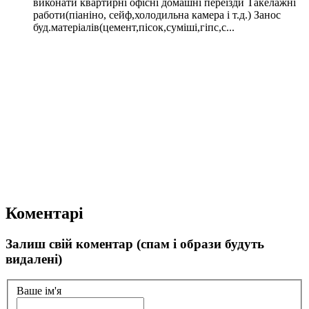
виконати квартирні офісні домашні переїзди Такелажні
работи(піаніно, сейф,холодильна камера і т.д.) Занос
буд.матеріалів(цемент,пісок,суміші,гіпс,с...
Коментарі
Залиш свій коментар (спам і образи будуть
видалені)
Ваше ім'я