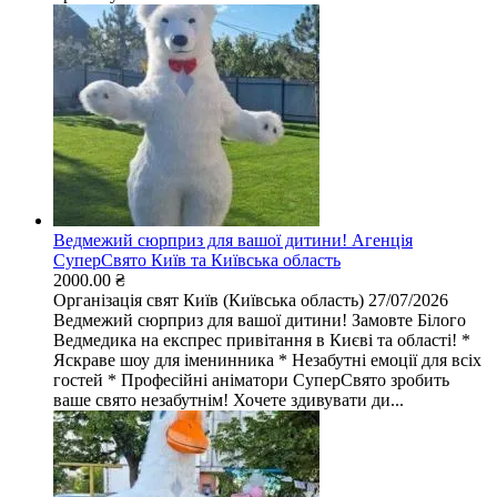
Ведмежий сюрприз для вашої дитини! Агенція
СуперСвято Київ та Київська область
2000.00 ₴
Організація свят
Київ (Київська область)
27/07/2026
Ведмежий сюрприз для вашої дитини! Замовте Білого
Ведмедика на експрес привітання в Києві та області! *
Яскраве шоу для іменинника * Незабутні емоції для всіх
гостей * Професійні аніматори СуперСвято зробить
ваше свято незабутнім! Хочете здивувати ди...