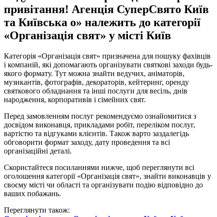
привітання! Агенція СуперСвято Київ
та Київська о» належить до категорії
«Організація свят» у місті Київ
Категорія «Організація свят» призначена для пошуку фахівців
і компаній, які допомагають організувати святкові заходи будь-
якого формату. Тут можна знайти ведучих, аніматорів,
музикантів, фотографів, декораторів, кейтеринг, оренду
святкового обладнання та інші послуги для весіль, днів
народження, корпоративів і сімейних свят.
Перед замовленням послуг рекомендуємо ознайомитися з
досвідом виконавця, прикладами робіт, переліком послуг,
вартістю та відгуками клієнтів. Також варто заздалегідь
обговорити формат заходу, дату проведення та всі
організаційні деталі.
Скористайтеся посиланнями нижче, щоб переглянути всі
оголошення категорії «Організація свят», знайти виконавців у
своєму місті чи області та організувати подію відповідно до
ваших побажань.
Переглянути також: