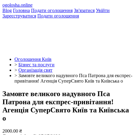
ogolosha.online
Blog
Головна
Подати оголошення
Зв'язатися
Увійти
Зареєструватися
Подати оголошення
Оголошення Київ
>
Бізнес та послуги
>
Організація свят
>
Замовте великого надувного Пса Патрона для експрес-
привітання! Агенція СуперСвято Київ та Київська о
Замовте великого надувного Пса
Патрона для експрес-привітання!
Агенція СуперСвято Київ та Київська
о
2000.00 ₴