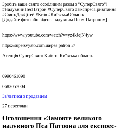
Зробіть ваше свято особливим разом з "СуперСвято"!
#НадувнийПесПатрон #СуперСвято #ЕкспресПривітання
#СвятоДляДітей #Київ #КиївськаОбласть
[Додайте фото або відео з надувним Псом Патроном]
https://www.youtube.com/watch?v=yz4kJejN4yw
https://supersvyato.com.ua/pes-patron-2/
Агенція СуперСвято Київ та Київська область
0990461090
0683057004
Зв'язатися з продавцем
27 перегляди
Оголошення «Замовте великого
надувного Пса Патрона для експрес-