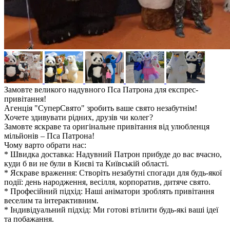
Замовте великого надувного Пса Патрона для експрес-
привітання!
Агенція "СуперСвято" зробить ваше свято незабутнім!
Хочете здивувати рідних, друзів чи колег?
Замовте яскраве та оригінальне привітання від улюбленця
мільйонів – Пса Патрона!
Чому варто обрати нас:
* Швидка доставка: Надувний Патрон прибуде до вас вчасно,
куди б ви не були в Києві та Київській області.
* Яскраве враження: Створіть незабутні спогади для будь-якої
події: день народження, весілля, корпоратив, дитяче свято.
* Професійний підхід: Наші аніматори зроблять привітання
веселим та інтерактивним.
* Індивідуальний підхід: Ми готові втілити будь-які ваші ідеї
та побажання.