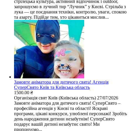
стрілецька культура, активний відпочинок і outdoor,
запрошуємо в лучний тир “Лучник” у Києві. Стрільба з
лука — це поєднання техніки, контролю, уваги, спокою
та азарту. Підійде тим, хто цікавиться мислив...
Замовте аніматора для дитячого свята! Агенція
СуперСвято Київ та Київська область
1500.00 ₴
Організація свят
Київ (Київська область)
27/07/2026
Замовте аніматора для дитячого свята! СуперСвято –
професійна агенція у Києві та області! Яскраві
програми, цікаві конкурси, улюблені персонажі! Зробіть
день народження дитини незабутнім! СуперСвято
подарує вашій дитині незабутнє свято! Ми
пропонуємо...