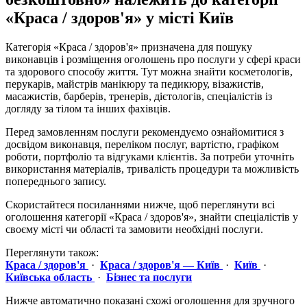
«Краса / здоров'я» у місті Київ
Категорія «Краса / здоров'я» призначена для пошуку
виконавців і розміщення оголошень про послуги у сфері краси
та здорового способу життя. Тут можна знайти косметологів,
перукарів, майстрів манікюру та педикюру, візажистів,
масажистів, барберів, тренерів, дієтологів, спеціалістів із
догляду за тілом та інших фахівців.
Перед замовленням послуги рекомендуємо ознайомитися з
досвідом виконавця, переліком послуг, вартістю, графіком
роботи, портфоліо та відгуками клієнтів. За потреби уточніть
використання матеріалів, тривалість процедури та можливість
попереднього запису.
Скористайтеся посиланнями нижче, щоб переглянути всі
оголошення категорії «Краса / здоров'я», знайти спеціалістів у
своєму місті чи області та замовити необхідні послуги.
Переглянути також:
Краса / здоров'я
·
Краса / здоров'я — Київ
·
Київ
·
Київська область
·
Бізнес та послуги
Нижче автоматично показані схожі оголошення для зручного