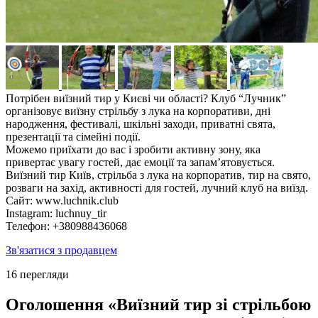
Потрібен виїзний тир у Києві чи області? Клуб “Лучник”
організовує виїзну стрільбу з лука на корпоративи, дні
народження, фестивалі, шкільні заходи, приватні свята,
презентації та сімейні події.
Можемо приїхати до вас і зробити активну зону, яка
привертає увагу гостей, дає емоції та запам’ятовується.
Виїзний тир Київ, стрільба з лука на корпоратив, тир на свято,
розваги на захід, активності для гостей, лучний клуб на виїзд.
Сайт: www.luchnik.club
Instagram: luchnuy_tir
Телефон: +380988436068
Зв'язатися з продавцем
16 перегляди
Оголошення «Виїзний тир зі стрільбою