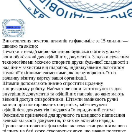
Виготовлення печаток, штампів та факсиміле за 15 хвилин —
швидко та якісно:
Печатки є невід’ємною частиною будь-якого бізнесу, адже
вони обов’язкові для офіційних документів. Завдяки сучасним
технологіям ми можемо створити друки будь-якої складності з
надійним захистом від підробок, індивідуальним логотипом
компанії та іншими елементами, які перетворюють їх на
важливу візитну картку вашої організації.
Штампи допомагають значно спростити щоденну
канцелярську роботу. Найчастіше вони застосовуються для
внутрішніх документів та офіційних паперів, до яких мають
вільний доступ співробітники. Штампи замінюють ручні
записи при повторюваних операціях, забезпечуючи
офіційність документів і надаючи їм юридичний статус.
Факсиміле призначені для зручного та швидкого підписання
великої кількості документів, таких як акти або наряди.
Процес виготовлення факсиміле включає сканування вашого
підпису, на базі якого створюється друк, що значно полегшує