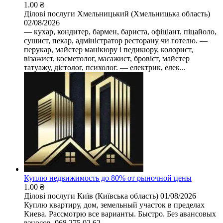
1.00 ₴
Ділові послуги
Хмельницький (Хмельницька область)
02/08/2026
— кухар, кондитер, бармен, бариста, офіціант, піцайоло,
сушист, пекар, адміністратор ресторану чи готелю. —
перукар, майстер манікюру і педикюру, колорист,
візажист, косметолог, масажист, бровіст, майстер
татуажу, дієтолог, психолог. — електрик, елек...
Куплю недвижимость до 80% от рыночной цены
1.00 ₴
Ділові послуги
Київ (Київська область)
01/08/2026
Куплю квартиру, дом, земельный участок в пределах
Киева. Рассмотрю все варианты. Быстро. Без авансовых
взносов. 068 275 02 62