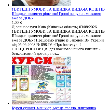
! ВИГІДНІ УМОВИ ТА ШВИДКА ВИДАЧА КОШТІВ
Швидке приняття рішення! Гроші на руки - можливо
вже за ДОБУ
1.00 ₴
Ділові послуги
Київ (Київська область)
03/08/2026
! ВИГІДНІ УМОВИ ТА ШВИДКА ВИДАЧА КОШТІВ
Швидке приняття рішення! Гроші на руки - можливо
вже за ДОБУ! Працюємо згідно із Законом ВР України
від 05.06.2003 № 898-IV «Про іпотеку». !
СПЕЦПРОПОЗИЦІЯ для кожного нашого клієнта: •
безкоштовний договір поз...
Курси сушист, манікюр, муляр, тесляр. плиточник