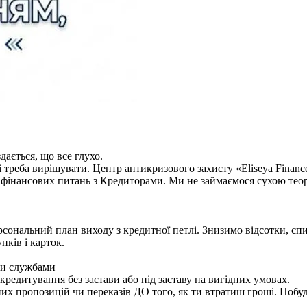
дається, що все глухо.
і треба вирішувати. Центр антикризового захисту «Eliseya Finan
 фінансових питань з Кредиторами. Ми не займаємося сухою тео
сональний план виходу з кредитної петлі. Знизимо відсотки, сп
нків і карток.
ми службами
кредитування без застави або під заставу на вигідних умовах.
них пропозицій чи переказів ДО того, як ти втратиш гроші. Побуд