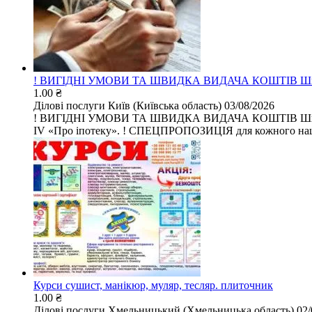
! ВИГІДНІ УМОВИ ТА ШВИДКА ВИДАЧА КОШТІВ Швидке 
1.00 ₴
Ділові послуги
Київ (Київська область)
03/08/2026
! ВИГІДНІ УМОВИ ТА ШВИДКА ВИДАЧА КОШТІВ Швидке при
IV «Про іпотеку». ! СПЕЦПРОПОЗИЦІЯ для кожного нашог
Курси сушист, манікюр, муляр, тесляр. плиточник
1.00 ₴
Ділові послуги
Хмельницький (Хмельницька область)
02/