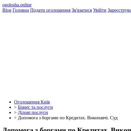
ogolosha.online
Blog
Головна
Подати оголошення
Зв'язатися
Увійти
Зареєструв
Оголошення Київ
>
Бізнес та послуги
>
Ділові послуги
>
Допомога з боргами по Кредитах. Виконавчі. Суд
Допомога з боргами по Кредитах. Викон