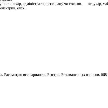
сушист, пекар, адміністратор ресторану чи готелю. — перукар, ма
електрик, елек...
а. Рассмотрю все варианты. Быстро. Без авансовых взносов. 068 