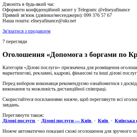
Дзвоніть в будь-який час
Оформити конфіденційний запит у Telegram: @eliseyafinance
Прямий зв'язок (дзвінки/месенджери): 099 376 57 67
Наша пошта: eliseyafinance@ukr.net
Зв'язатися з продавцем
7 перегляди
Оголошення «Допомога з боргами по Кред
Категорія «Ділові послуги» призначена для розміщення оголоше
маркетингові, рекламні, кадрові, фінансові та інші ділові послуг
Перед вибором виконавця рекомендуємо ознайомитися з досвідом
виконання та можливість дистанційної співпраці.
Скористайтеся посиланнями нижче, щоб переглянути всі оголошен
завдань.
Переглянути також:
Ділові послуги
·
Ділові послуги — Київ
·
Київ
·
Київська 
Нижче автоматично показані схожі оголошення для зручного п