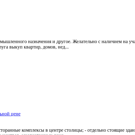
мышленного назначения и другое. Желательно с наличием на уча
уга выкуп квартир, домов, нед...
ьной цене
торанные комплексы в центре столицы; - отдельно стоящие зда