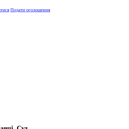
атися
Подати оголошення
авчі. Суд