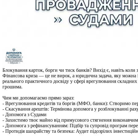
Блокування карток, борги чи тиск банків? Вихід є, навіть коли з
Фінансова криза — це не вирок, а юридична задача, яку можна 
реального практичного досвіду у сфері врегулювання складних
грошима.
Чим ми допомагаємо прямо зараз:
- Врегулювання кредитів та боргів (МФО, банки): Створимо пер
- Скасування арештів: Термінова допомога у розблокуванні раху
- Допомога з Судами
- Захистимо твоє майно від примусового стягнення виконавчи
- Допомога з рефінансуванням: Підбір та супровід програм пере
- Протидія шахрайству та безпека: Аудит підозрілих інвестицій