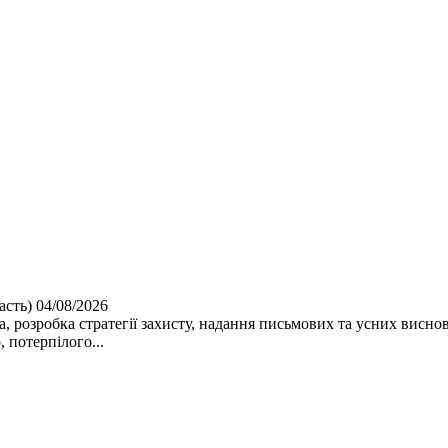
асть)
04/08/2026
єнта, розробка стратегії захисту, надання письмових та усних вис
 потерпілого...