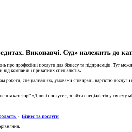
итах. Виконавчі. Суд» належить до катег
нь про професійні послуги для бізнесу та підприємців. Тут можн
и від компаній і приватних спеціалістів.
 роботи, спеціалізацією, умовами співпраці, вартістю послуг і 
ня категорії «Ділові послуги», знайти спеціалістів у своєму міс
область
·
Бізнес та послуги
орівняння.