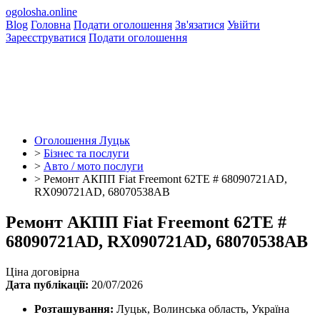
ogolosha.online
Blog
Головна
Подати оголошення
Зв'язатися
Увійти
Зареєструватися
Подати оголошення
Оголошення Луцьк
>
Бізнес та послуги
>
Авто / мото послуги
>
Ремонт АКПП Fiat Freemont 62TE # 68090721AD,
RX090721AD, 68070538AB
Ремонт АКПП Fiat Freemont 62TE #
68090721AD, RX090721AD, 68070538AB
Ціна договірна
Дата публікації:
20/07/2026
Розташування:
Луцьк, Волинська область, Україна