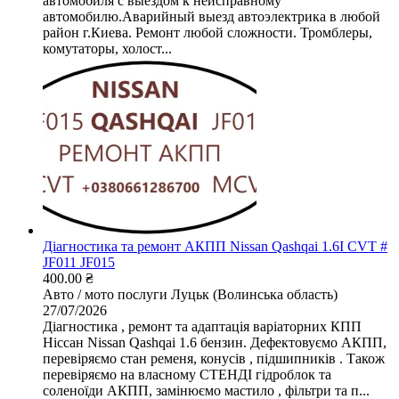
автомобиля с выездом к неисправному
автомобилю.Аварийный выезд автоэлектрика в любой
район г.Киева. Ремонт любой сложности. Тромблеры,
комутаторы, холост...
Діагностика та ремонт АКПП Nissan Qashqai 1.6I CVT #
JF011 JF015
400.00 ₴
Авто / мото послуги
Луцьк (Волинська область)
27/07/2026
Діагностика , ремонт та адаптація варіаторних КПП
Ніссан Nissan Qashqai 1.6 бензин. Дефектовуємо АКПП,
перевіряємо стан ременя, конусів , підшипників . Також
перевіряємо на власному СТЕНДІ гідроблок та
соленоїди АКПП, замінюємо мастило , фільтри та п...