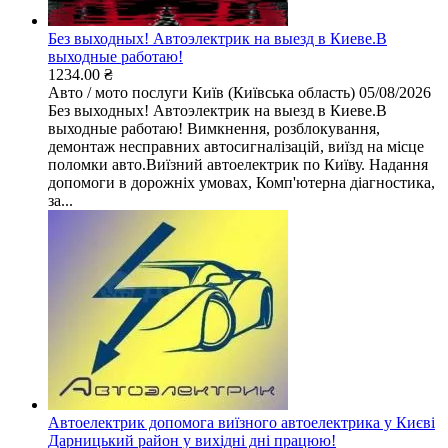
Без выходных! Автоэлектрик на выезд в Киеве.В
выходные работаю!
1234.00 ₴
Авто / мото послуги
Київ (Київська область)
05/08/2026
Без выходных! Автоэлектрик на выезд в Киеве.В
выходные работаю! Вимкнення, розблокування,
демонтаж несправних автосигналізацій, виїзд на місце
поломки авто.Виїзний автоелектрик по Київу. Надання
допомоги в дорожніх умовах, Комп'ютерна діагностика,
за...
Автоелектрик допомога виїзного автоелектрика у Києві
Дарницький район у вихідні дні працюю!