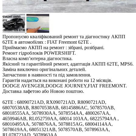
Пропонуємо кваліфікований ремонт та діагностику АКПП
62TE в автомобілях : FIAT Freemont 62TE .
Приймаємо АКПП на ремонт : зібрані, розібрані.
Ремонт гідроблоків POWERSHIFT.
Власна комп’ютерна діагностика.
Якісний та гарантійний ремонт, адаптація АКПП 62TE, MPS6.
Заміна виключно оригінальних деталей.
Запчастини в наявності та під замовлення.
Гарантія надається на виконані роботи на 12 місяців.
DODGE AVENGER,DODGE JOURNEY,FIAT FREEMONT.
Доставка лафетою або Новою поштою.
62TE : 68090721AD, RX090721AD, R8090721AD,
68070538AB, R8070538AB, 68145886AC, 5078570AB,
68018555AA, 5078930AA, 5078554AA, 4800267AA,
4659946AB, RL052759AA, 68014 103AA, 68225794AA ,
68010495AA, 5078876AA, 5078815AG, 68004114AA,
5078619AA, 68051321AB, 5078570AB, 5078963AA,
RL078723AD, 5078963AA.