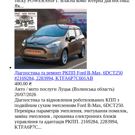
тиску POWERSHIFT. Власна комп’ютерна діагностика.
Як...
Діагностика та ремонт РКПП Ford B-Max, 6DCT250
#2169284, 2283994, KTFA6P7C601AB
400.00 ₴
Авто / мото послуги
Луцьк (Волинська область)
20/07/2026
Діагностика та відновлення роботизованих КПП з
подвійним сухим зчепленням Ford B-Max, 6DCT250.
Перевірка параметрів зчеплення, зчитування помилок,
заміна зчеплення , прошивка електронних блоків
управління та адаптація РКПП. 2169284, 2283994,
KTFA6P7C...