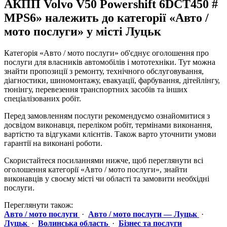
АКПП Volvo V50 Powershift 6DCT450 #
MPS6» належить до категорії «Авто /
мото послуги» у місті Луцьк
Категорія «Авто / мото послуги» об'єднує оголошення про
послуги для власників автомобілів і мототехніки. Тут можна
знайти пропозиції з ремонту, технічного обслуговування,
діагностики, шиномонтажу, евакуації, фарбування, дітейлінгу,
тюнінгу, перевезення транспортних засобів та інших
спеціалізованих робіт.
Перед замовленням послуги рекомендуємо ознайомитися з
досвідом виконавця, переліком робіт, термінами виконання,
вартістю та відгуками клієнтів. Також варто уточнити умови
гарантії на виконані роботи.
Скористайтеся посиланнями нижче, щоб переглянути всі
оголошення категорії «Авто / мото послуги», знайти
виконавців у своєму місті чи області та замовити необхідні
послуги.
Переглянути також:
Авто / мото послуги
·
Авто / мото послуги — Луцьк
·
Луцьк
·
Волинська область
·
Бізнес та послуги