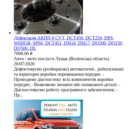
Дефектація АКПП # CVT, DCT450, DCT250, DPS,
W6DGB, SPS6, DCT451, DSG6, DSG7, DQ200, DQ250,
DQ500, DL
7000.00 ₴
Авто / мото послуги
Луцьк (Волинська область)
20/07/2026
Дефектовуємо (розбираємо) автоматичні , роботизовані
та варіаторні коробки перемикання передач: -
Проводимо діагностику всіх компонентів коробки
передач; - Виявляємо зношені або пошкожені деталі; -
Діагностовуємо роботу програмного забезпечення; -
Пр...