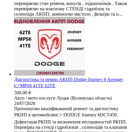
перевіряємо стан ременя, конусів , підшипників . Також
перевіряємо на власному СТЕНДІ гідроблок та
соленоїди АКПП, замінюємо мастило , фільтри та п...
Діагностика та ремон АКПП Dodge Journey # Avenger
👉MPS6 41TE 62TE
500.00 ₴
Авто / мото послуги
Луцьк (Волинська область)
24/07/2026
Пропонуємо кваліфікований ремонт та діагностику
РКПП в автомобілях👉 DODGE Journey 6DCT450.
Дефектація РКПП та визначення несправностей РКПП.
Перевірка на стенді гідроблоків , соленоїдів та клапанів